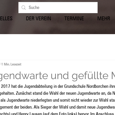
ELLES
DER VEREIN
TERMINE
MEHR
7
1 Min. Lesezeit
endwarte und gefüllte
2017 hat die Jugendabteilung in der Grundschule Nordborchen ihre
halten. Zunächst stand die Wahl der neuen Jugendwarte an, da N
 als Jugendwarte niederlegten und somit nicht wieder zur Wahl st
agement der beiden. Als Sieger der Wahl und damit neue Jugendwa
echts) und Henry Lausen (auf dem Foto links) hervor. Im Anschluss