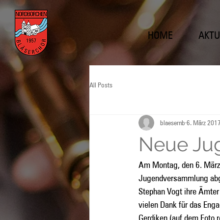
HOME
AKTU
All Posts
blaesernb
6. März 201
Neue Jug
Am Montag, den 6. März 
Jugendversammlung abge
Stephan Vogt ihre Ämter
vielen Dank für das Eng
Gerdiken (auf dem Foto r