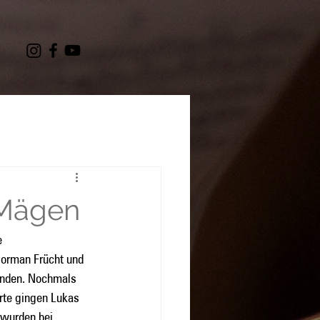
 Mägen
 
orman Frücht und 
anden. Nochmals 
rte gingen Lukas 
 wurden bei 