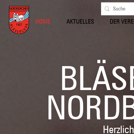
HOME
AKTUELLES
DER VERE
BLÄS
NORD
Herzlic